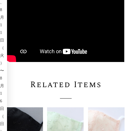
、
8
月
1
1
日
（
火
）
〜
8
Related Items
月
1
6
日
（
日