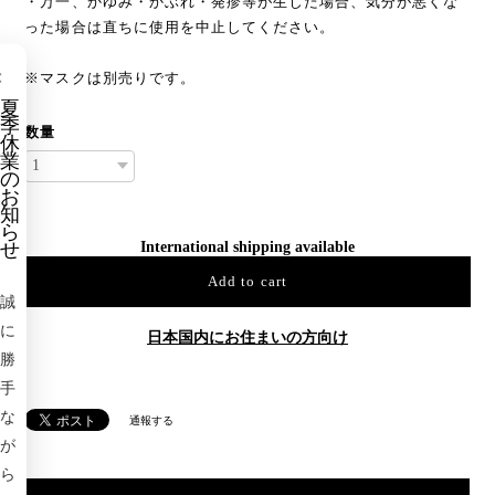
・万一、かゆみ・かぶれ・発疹等が生じた場合、気分が悪くな
った場合は直ちに使用を中止してください。
×
※マスクは別売りです。
夏
季
数量
休
業
の
お
知
ら
せ
International shipping available
Add to cart
誠
に
日本国内にお住まいの方向け
勝
手
な
通報する
が
ら