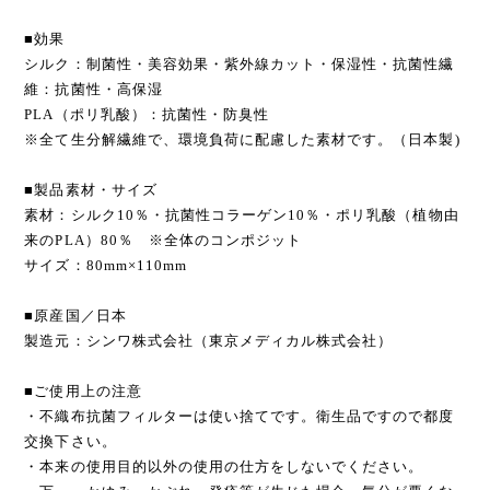
■効果
シルク：制菌性・美容効果・紫外線カット・保湿性・抗菌性繊
維：抗菌性・高保湿
PLA（ポリ乳酸）：抗菌性・防臭性
※全て生分解繊維で、環境負荷に配慮した素材です。（日本製)
■製品素材・サイズ
素材：シルク10％・抗菌性コラーゲン10％・ポリ乳酸（植物由
来のPLA）80％ ※全体のコンポジット
サイズ：80mm×110mm
■原産国／日本
製造元：シンワ株式会社（東京メディカル株式会社）
■ご使用上の注意
・不織布抗菌フィルターは使い捨てです。衛生品ですので都度
交換下さい。
・本来の使用目的以外の使用の仕方をしないでください。