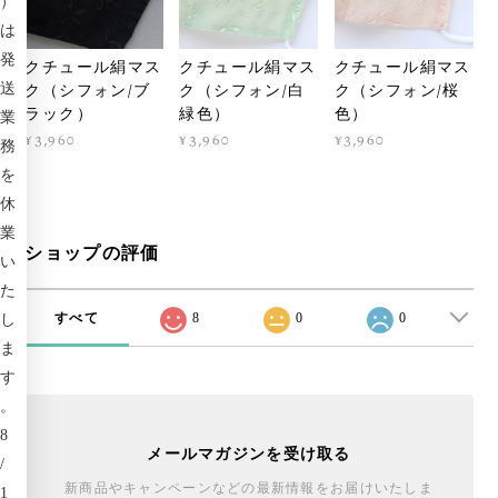
）
は
発
クチュール絹マス
クチュール絹マス
クチュール絹マス
ク（シフォン/ブ
ク（シフォン/白
ク（シフォン/桜
送
ラック）
緑色）
色）
業
¥3,960
¥3,960
¥3,960
務
を
休
業
ショップの評価
い
た
すべて
8
0
0
し
ま
す
。
8
メールマガジンを受け取る
/
新商品やキャンペーンなどの最新情報をお届けいたしま
1