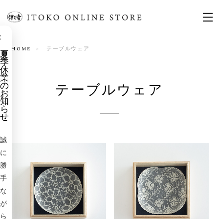
×
Home
テーブルウェア
夏
季
休
業
テーブルウェア
の
お
知
ら
せ
誠
に
勝
手
な
が
ら