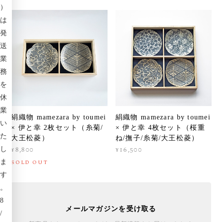
）
は
発
送
業
務
を
休
業
絹織物 mamezara by toumei
絹織物 mamezara by toumei
い
× 伊と幸 2枚セット（糸菊/
× 伊と幸 4枚セット（桜重
た
大王松菱）
ね/撫子/糸菊/大王松菱）
¥8,800
¥16,500
し
ま
SOLD OUT
す
。
8
メールマガジンを受け取る
/