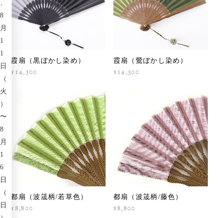
、
8
月
1
1
霞扇（黒ぼかし染め）
霞扇（鶯ぼかし染め）
日
¥14,300
¥14,300
（
火
）
〜
8
月
1
6
日
（
都扇（波筬柄/若草色）
都扇（波筬柄/藤色）
日
¥8,800
¥8,800
）