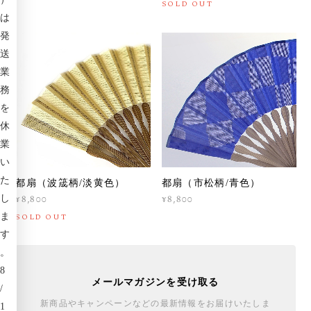
SOLD OUT
は
発
送
業
務
を
休
業
い
た
都扇（波筬柄/淡黄色）
都扇（市松柄/青色）
¥8,800
¥8,800
し
ま
SOLD OUT
す
。
8
メールマガジンを受け取る
/
新商品やキャンペーンなどの最新情報をお届けいたしま
1