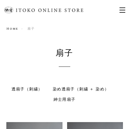
Home
扇子
扇子
透扇子（刺繍）
染め透扇子（刺繍 ＋ 染め）
紳士用扇子