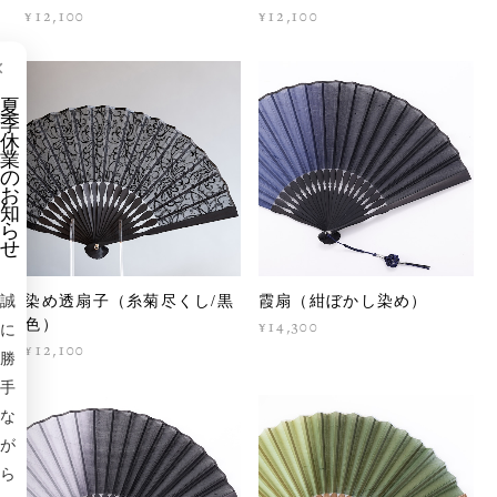
¥12,100
¥12,100
×
夏
季
休
業
の
お
知
ら
せ
誠
染め透扇子（糸菊尽くし/黒
霞扇（紺ぼかし染め）
色）
¥14,300
に
¥12,100
勝
手
な
が
ら