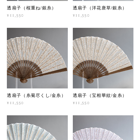
透扇子（桜重ね/銀糸）
透扇子（洋花唐草/銀糸）
¥11,550
¥11,550
透扇子（糸菊尽くし/金糸）
透扇子（宝相華紋/金糸）
¥11,550
¥11,550