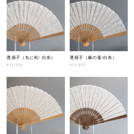
透扇子（丸に松/ 白糸）
透扇子（麻の葉/白糸）
¥11,550
¥11,550