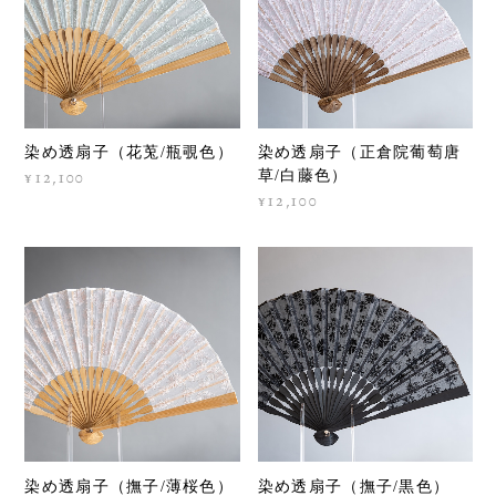
染め透扇子（花莵/瓶覗色）
染め透扇子（正倉院葡萄唐
¥12,100
草/白藤色）
¥12,100
染め透扇子（撫子/薄桜色）
染め透扇子（撫子/黒色）