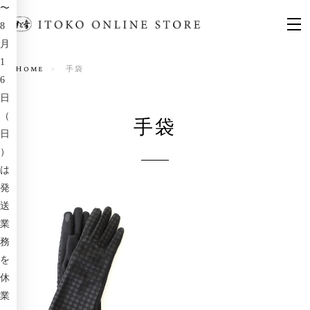
〜
8
月
1
Home
手袋
6
日
（
手袋
日
）
は
発
送
業
務
を
休
業