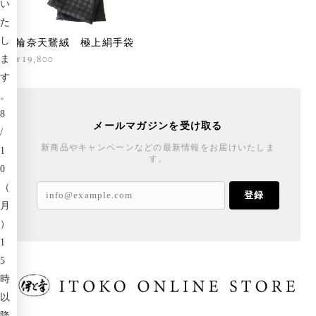
い
た
し
輪奈天鵞絨 極上絹手袋
¥19,800
ま
す
。
8
メールマガジンを受け取る
/
新商品やキャンペーンなどの最新情報をお届けいたしま
1
す。
0
（
登録
月
）
1
5
時
以
降