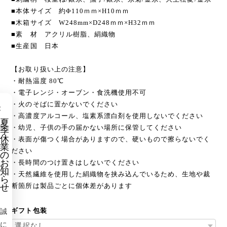
■本体サイズ 約Φ110ｍｍ×H10ｍｍ
■木箱サイズ W248mm×D248ｍｍ×H32ｍｍ
■素 材 アクリル樹脂、絹織物
■生産国 日本
【お取り扱い上の注意】
・耐熱温度 80℃
・電子レンジ・オーブン・食洗機使用不可
×
・火のそばに置かないでください
・高濃度アルコール、塩素系漂白剤を使用しないでください
夏
・幼児、子供の手の届かない場所に保管してください
季
休
・表面が傷つく場合がありますので、硬いもので擦らないでく
業
ださい
の
お
・長時間のつけ置きはしないでください
知
・天然繊維を使用した絹織物を挟み込んでいるため、生地や裁
ら
断箇所は製品ごとに個体差があります
せ
ギフト包装
誠
に