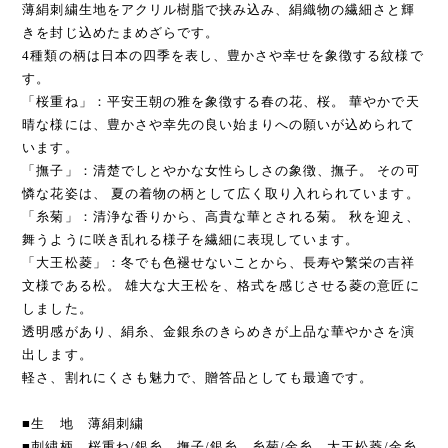
薄絹刺繍生地をアクリル樹脂で挟み込み、絹織物の繊細さと輝
きを封じ込めたまめざらです。
4種類の柄は日本の四季を表し、豊かさや幸せを象徴する紋様で
す。
「桜重ね」：平安王朝の雅を象徴する春の花、桜。 華やかで天
晴な様には、豊かさや幸先の良い始まりへの願いが込められて
います。
「撫子」：清楚でしとやかな女性らしさの象徴、撫子。 その可
憐な花姿は、 夏の着物の柄として広く取り入れられています。
「糸菊」：清浄な香りから、高貴な華とされる菊。 秋を迎え、
舞うように咲き乱れる様子を繊細に表現しています。
「大王松菱」：冬でも色褪せないことから、長寿や繁栄の吉祥
文様である松。 雄大な大王松を、格式を感じさせる菱の意匠に
しました。
透明感があり、絹糸、金銀糸のきらめきが上品な華やかさを演
出します。
軽さ、割れにくさも魅力で、贈答品としても最適です。
■生 地 薄絹刺繍
■刺繍柄 桜重ね/銀糸、撫子/銀糸、糸菊/金糸、大王松菱/金糸