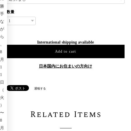
勝
数量
手
な
が
ら
International shipping available
、
Add to cart
8
月
日本国内にお住まいの方向け
1
1
日
通報する
（
火
）
Related Items
〜
8
月