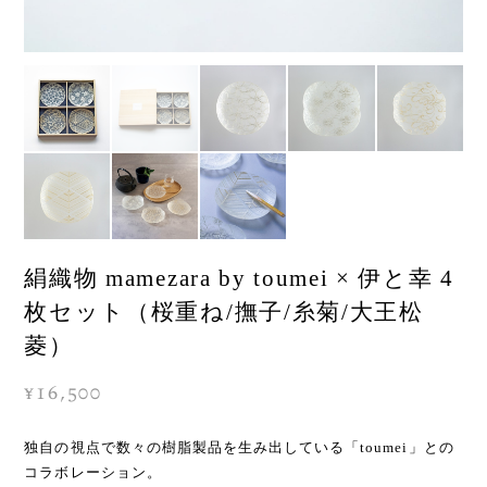
絹織物 mamezara by toumei × 伊と幸 4
枚セット（桜重ね/撫子/糸菊/大王松
菱）
¥16,500
独自の視点で数々の樹脂製品を生み出している「toumei」との
コラボレーション。