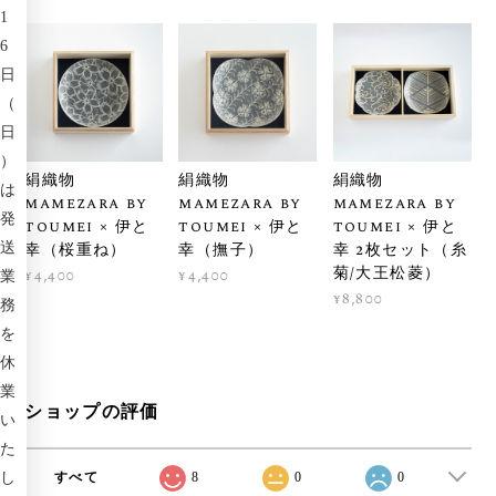
1
6
日
（
日
）
絹織物
絹織物
絹織物
は
mamezara by
mamezara by
mamezara by
発
toumei × 伊と
toumei × 伊と
toumei × 伊と
幸（桜重ね）
幸（撫子）
幸 2枚セット（糸
送
菊/大王松菱）
¥4,400
¥4,400
業
¥8,800
務
を
休
業
ショップの評価
い
た
すべて
8
0
0
し