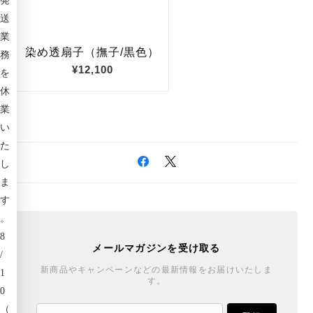
発
送
業
務
を
休
業
い
た
し
ま
す
。
8
メールマガジンを受け取る
/
新商品やキャンペーンなどの最新情報をお届けいたしま
1
す。
0
（