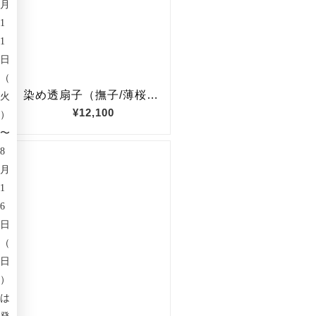
月
1
1
日
（
火
）
〜
8
月
1
6
日
（
日
）
は