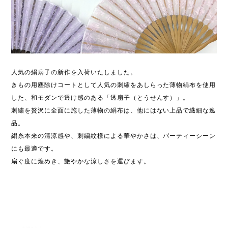
人気の絹扇子の新作を入荷いたしました。
きもの用塵除けコートとして人気の刺繍をあしらった薄物絹布を使用
した、和モダンで透け感のある「透扇子（とうせんす）」。
刺繍を贅沢に全面に施した薄物の絹布は、他にはない上品で繊細な逸
品。
絹糸本来の清涼感や、刺繍紋様による華やかさは、パーティーシーン
にも最適です。
扇ぐ度に煌めき、艶やかな涼しさを運びます。