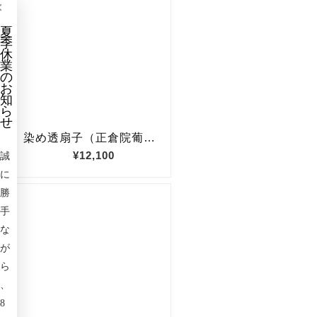
×
夏
季
休
業
の
お
知
ら
せ
誠
に
勝
手
な
が
ら
、
8