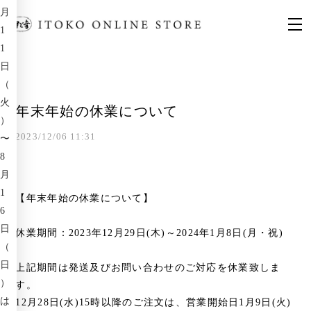
月
1
1
日
（
火
年末年始の休業について
）
2023/12/06 11:31
〜
8
月
1
【年末年始の休業について】
6
日
休業期間：2023年12月29日(木)～2024年1月8日(月・祝)
（
日
上記期間は発送及びお問い合わせのご対応を休業致しま
）
す。
は
12月28日(水)15時以降のご注文は、営業開始日1月9日(火)