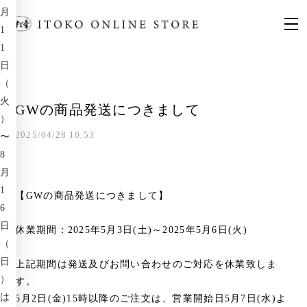
月
1
1
日
（
火
GWの商品発送につきまして
）
2025/04/28 10:53
〜
8
月
1
【GWの商品発送につきまして】
6
日
休業期間：2025年5月3日(土)～2025年5月6日(火)
（
日
上記期間は発送及びお問い合わせのご対応を休業致しま
）
す。
は
5月2日(金)15時以降のご注文は、営業開始日5月7日(水)よ