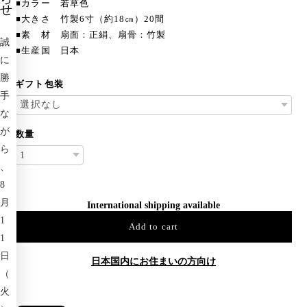
■カラー 若草色
せ
■大きさ 竹製6寸（約18㎝）20間
■素 材 扇面：正絹、扇骨：竹製
誠
■生産国 日本
に
勝
ギフト包装
手
な
が
数量
ら
、
8
月
International shipping available
1
Add to cart
1
日
日本国内にお住まいの方向け
（
火