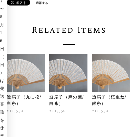
）
通報する
〜
8
月
Related Items
1
6
日
（
日
）
は
発
透扇子（丸に松/
透扇子（麻の葉/
透扇子（桜重ね/
送
白糸）
白糸）
銀糸）
業
¥11,550
¥11,550
¥11,550
務
を
休
業