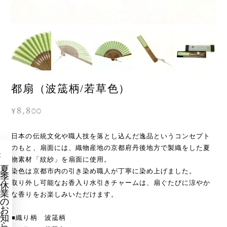
都扇（波筬柄/若草色）
¥8,800
日本の伝統文化や職人技を落とし込んだ逸品というコンセプト
のもと、扇面には、織物産地の京都府丹後地方で製織をした夏
×
物素材「紋紗」を扇面に使用。
夏
染色は京都市内の引き染め職人が丁寧に染め上げました。
季
取り外し可能なお香入り水引きチャームは、扇ぐたびに涼やか
休
業
な香りをお楽しみいただけます。
の
お
知
■織り柄 波筬柄
ら